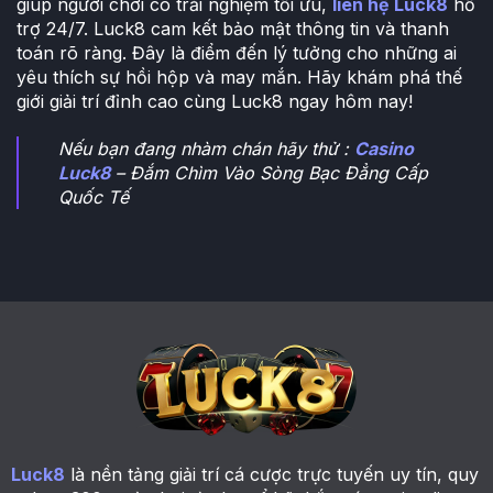
giúp người chơi có trải nghiệm tối ưu,
liên hệ Luck8
hỗ
trợ 24/7. Luck8 cam kết bảo mật thông tin và thanh
toán rõ ràng. Đây là điểm đến lý tưởng cho những ai
yêu thích sự hồi hộp và may mắn. Hãy khám phá thế
giới giải trí đỉnh cao cùng Luck8 ngay hôm nay!
Nếu bạn đang nhàm chán hãy thử :
Casino
Luck8
– Đắm Chìm Vào Sòng Bạc Đẳng Cấp
Quốc Tế
Luck8
là nền tảng giải trí cá cược trực tuyến uy tín, quy